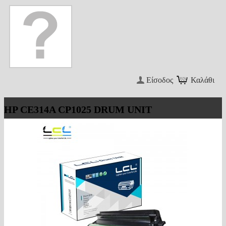
Είσοδος
Καλάθι
HP CE314A CP1025 DRUM UNIT