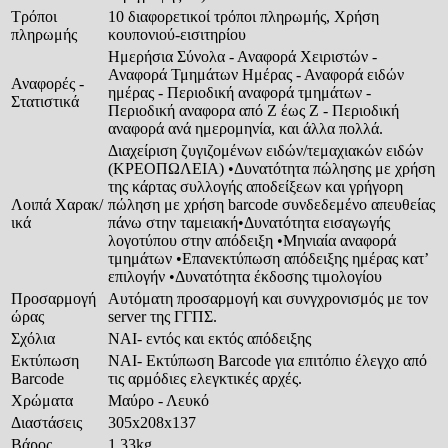
Τρόποι
10 διαφορετικοί τρόποι πληρωμής, Χρήση
πληρωμής
κουπονιού-εισιτηρίου
Ημερήσια Σύνολα - Αναφορά Χειριστών -
Αναφορά Τμημάτων Ημέρας - Αναφορά ειδών
Αναφορές -
ημέρας - Περιοδική αναφορά τμημάτων -
Στατιστικά
Περιοδική αναφορα από Ζ έως Ζ - Περιοδική
αναφορά ανά ημερομηνία, και άλλα πολλά.
Διαχείριση ζυγιζομένων ειδών/τεμαχιακών ειδών
(ΚΡΕΟΠΩΛΕΙΑ) •Δυνατότητα πώλησης με χρήση
της κάρτας συλλογής αποδείξεων και γρήγορη
Λοιπά Χαρακ/
πώληση με χρήση barcode συνδεδεμένο απευθείας
ικά
πάνω στην ταμειακή•Δυνατότητα εισαγωγής
λογοτύπου στην απόδειξη •Μηνιαία αναφορά
τμημάτων •Επανεκτύπωση απόδειξης ημέρας κατ’
επιλογήν •Δυνατότητα έκδοσης τιμολογίου
Προσαρμογή
Αυτόματη προσαρμογή και συνγχρονισμός με τον
ώρας
server της ΓΓΠΣ.
Σχόλια
ΝΑΙ- εντός και εκτός απόδειξης
Εκτύπωση
ΝΑΙ- Εκτύπωση Barcode για επιτόπιο έλεγχο από
Barcode
τις αρμόδιες ελεγκτικές αρχές.
Χρώματα
Μαύρο - Λευκό
Διαστάσεις
305x208x137
Βάρος
1,33kg