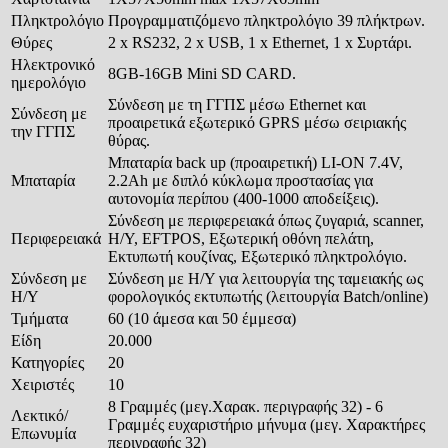
Πληκτρολόγιο
Προγραμματιζόμενο πληκτρολόγιο 39 πλήκτρων.
Θύρες
2 x RS232, 2 x USB, 1 x Ethernet, 1 x Συρτάρι.
Ηλεκτρονικό
8GB-16GB Mini SD CARD.
ημερολόγιο
Σύνδεση με τη ΓΓΠΣ μέσω Ethernet και
Σύνδεση με
προαιρετικά εξωτερικό GPRS μέσω σειριακής
την ΓΓΠΣ
θύρας.
Μπαταρία back up (προαιρετική) LI-ON 7.4V,
Μπαταρία
2.2Ah με διπλό κύκλωμα προστασίας για
αυτονομία περίπου (400-1000 αποδείξεις).
Σύνδεση με περιφερειακά όπως ζυγαριά, scanner,
Περιφερειακά
Η/Υ, EFTPOS, Εξωτερική οθόνη πελάτη,
Εκτυπωτή κουζίνας, Εξωτερικό πληκτρολόγιο.
Σύνδεση με
Σύνδεση με Η/Υ για λειτουργία της ταμειακής ως
Η/Υ
φορολογικός εκτυπωτής (λειτουργία Batch/online)
Τμήματα
60 (10 άμεσα και 50 έμμεσα)
Είδη
20.000
Κατηγορίες
20
Χειριστές
10
8 Γραμμές (μεγ.Χαρακ. περιγραφής 32) - 6
Λεκτικό/
Γραμμές ευχαριστήριο μήνυμα (μεγ. Χαρακτήρες
Επωνυμία
περιγραφής 32)