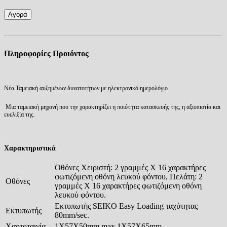
Αγορά
Πληροφορίες Προιόντος
Νέα Ταμειακή αυξημένων δυνατοτήτων με ηλεκτρονικό ημερολόγιο
Μια ταμειακή μηχανή που την χαρακτηρίζει η ποιότητα κατασκευής της, η αξιοπιστία και
ευελιξία της.
Χαρακτηριστικά
Οθόνες Χειριστή: 2 γραμμές Χ 16 χαρακτήρες
φωτιζόμενη οθόνη λευκού φόντου, Πελάτη: 2
Οθόνες
γραμμές Χ 16 χαρακτήρες φωτιζόμενη οθόνη
λευκού φόντου.
Εκτυπωτής SEIKO Easy Loading ταχύτητας
Εκτυπωτής
80mm/sec.
Χαρτοταινία
1Χ57Χ50mm max 1X57X65mm