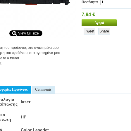
Ποσότητα
7,94 €
Tweet
Share
View full size
ση του προϊόντος στα αγαπημένα μου
κη του προϊόντος στα αγαπημένα μου
d to a friend
t
οφορίες Προιόντος
Comments
νολογία
laser
τύπωσης
κα
HP
υπωτή
ρά
Color Laserjet