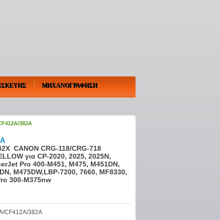
ΙΣΚΕΥΗΣ
ΜΗΧΑΝΟΓΡΑΦΗΣΗ
CF412A/382A
2A
82X CANON CRG-118/CRG-718
ELLOW για CP-2020, 2025, 2025N,
serJet Pro 400-M451, M475, M451DN,
N, M475DW,LBP-7200, 7660, MF8330,
Pro 300-M375nw
A/CF412A/382A