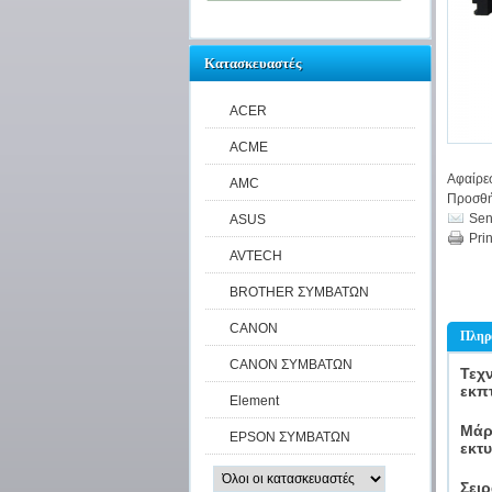
Κατασκευαστές
ACER
ACME
Αφαίρε
AMC
Προσθή
Sen
ASUS
Prin
AVTECH
BROTHER ΣΥΜΒΑΤΩΝ
CANON
Πληρ
CANON ΣΥΜΒΑΤΩΝ
Τεχ
εκπ
Element
Μάρ
EPSON ΣΥΜΒΑΤΩΝ
εκτ
Σει