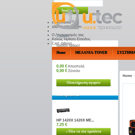
επικοινωνία
χάρτης ιστοχώρου
O Λογαριασμός σας
Καλάθι
Καλώς Ήρθατε
Είσοδος
Cart:
(άδειο)
προϊόν
(άδειο)
Κανένα προϊόν
Home
ΜΕΛΑΝΙΑ-TONER
ΣΥΣΤΗΜΑ
0,00 €
Αποστολή
0,00 €
Σύνολο
Κατηγορίες
Home
Ολοκλήρωση αγορών
Νέα προϊόντα
HP 1420X 1420X ΜΕ...
7,25 €
» Όλα τα νέα προϊόντα