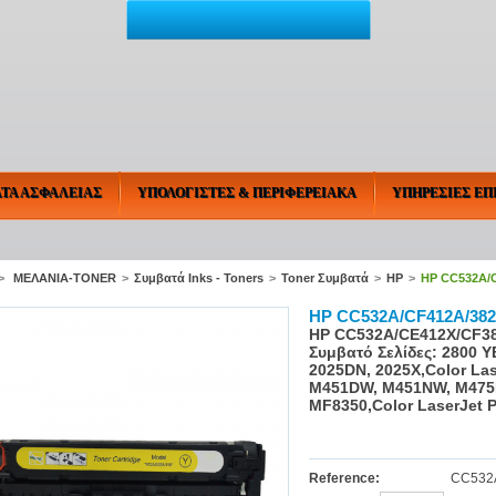
ΤΑ ΑΣΦΑΛΕΙΑΣ
ΥΠΟΛΟΓΙΣΤΕΣ & ΠΕΡΙΦΕΡΕΙΑΚΑ
ΥΠΗΡΕΣΙΕΣ ΕΠ
>
ΜΕΛΑΝΙΑ-TONER
>
Συμβατά Inks - Toners
>
Toner Συμβατά
>
HP
>
HP CC532A/
HP CC532A/CF412A/38
HP CC532A/CE412X/CF3
Συμβατό Σελίδες: 2800 Y
2025DN, 2025X,Color La
M451DW, M451NW, M475D
MF8350,Color LaserJet 
Reference:
CC532